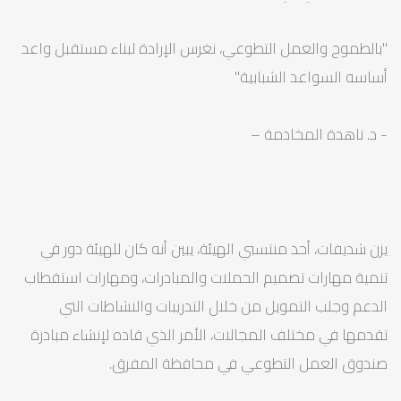
"بالطموح والعمل التطوعي، نغرس الإرادة لبناء مستقبل واعد
أساسه السواعد الشبابية"
- د. ناهدة المخادمة –
يزن شديفات، أحد منتسبي الهيئة، يبين أنه كان للهيئة دور في
تنمية مهارات تصميم الحملات والمبادرات، ومهارات استقطاب
الدعم وجلب التمويل من خلال التدريبات والنشاطات التي
تقدمها في مختلف المجالات، الأمر الذي قاده لإنشاء مبادرة
صندوق العمل التطوعي في محافظة المفرق.