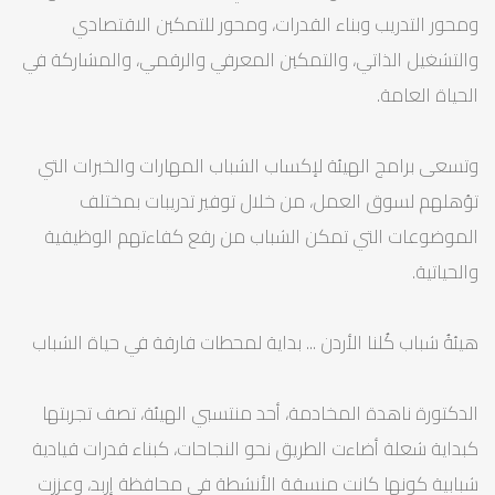
ومحور التدريب وبناء القدرات، ومحور للتمكين الاقتصادي
والتشغيل الذاتي، والتمكين المعرفي والرقمي، والمشاركة في
الحياة العامة.
وتسعى برامج الهيئة لإكساب الشباب المهارات والخبرات التي
تؤهلهم لسوق العمل، من خلال توفير تدريبات بمختلف
الموضوعات التي تمكن الشباب من رفع كفاءتهم الوظيفية
والحياتية.
هيئةُ شباب كُلنا الأردن ... بداية لمحطات فارقة في حياة الشباب
الدكتورة ناهدة المخادمة، أحد منتسبي الهيئة، تصف تجربتها
كبداية شعلة أضاءت الطريق نحو النجاحات، كبناء قدرات قيادية
شبابية كونها كانت منسقة الأنشطة في محافظة إربد، وعززت