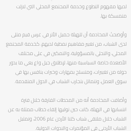
لديها مفهوم التطوع وخدمة المجتمع المحلي التي لازلت
متمسكة بها.
وأوضحتْ المخادمة أن للهيئة جميل الأثر في غرس قيم مثلى
لدى الشباب، من تغيير مفاهيم نمطية لديهم، كخدمة المجتمع
المحلي، والتحلي بالمسؤولية، والتمكين في على مختلف
الأصعدة خاصة السياسية منها، لإطلاق جيل واع يعي ما يدور
حوله من تغييرات، ومتسلح بمهارات وخبرات ينافس بها في
سوق العمل، وتتماثل بتجارب الشباب في الدول المتقدمة.
وأضافت المخادمة أنه من المحطات الفارقة خلال فترة
انتسابها في الهيئة، كانت حين توليها إلقاء خطاب ممثلة به عن
الشباب خلال ملتقى شباب كلنا الأردن عام 2006، وتمثيل
الشباب الأردني في المؤتمرات والندوات الدولية.