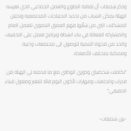
وذكر شديفات أن ثقافة التطوع والعمل الجماعي الذي تغرسه
الهيئة يمكن الشباب من تحديد الاحتياجات المجتمعية وتحليل
المشكلات التي من شأنها فهم العمق التنموي للعمل العام
والمشاركة الفعالة في بناء انشطة وبرامج تعمل على التخفيف
والحد من فجوة التنمية للوصول الى مجتمعات واعية
وممكنة بمختلف الأصعدة.
"تكاملت شخصيتي ودوري الوطني مع ما قدمته لي الهيئة من
قدرات واتجاهات ومهارات لأكون اليوم قائد للتغير ومعول للبناء
الحقيقي"
-يزن شديفات-