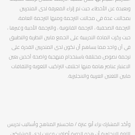
وبعيدة عن الأخطاء، حيث تم إثراء المعرفة لدى المتدربين
بمجالات عدة في مجالات الترجمة ومنها الترجمة العامة،
الترجمة الصحفية ، الترجمة القانونية ، والترجمة الأدبية وغيرها ،
حيث ركزت المادة التدريبية على الجمع مابين النظرية والتطبيق
في آن واحد مما يساهم أن تكون لدى المتدربين القدرة على
ترجمة نصوص مختلفة باستخدام منهجية واضحة آخذين بعين
الاعتبار عناصر هامة منها اختلاف التراكيب اللغوية والثقافات
مابين اللغتين العربية والانجليزية.
وأكد المشارك براء أبو عنزة / ماجستير المناهج وأساليب تدريس
اللغة الإنجليزية أن هذه الدورة أضافت وعززت لدى المشاركين