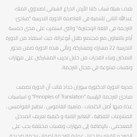
نفذت هيئة شباب كلنا الأردن الذراع الشبابي لصندوق الملك
عبدالله الثاني للتنمية في العاصمة الدورة التدريبية "مبادئ
الترجمة في اللغة الإنجليزية" والتي استمرت على مدى خمسة
أيام بالتعاون مع مجتمع طلال أبوغزالة، حيث استفاد من الدورة
التدريبية 22 مشارك ومشاركة، وتأتي هذه الدورة ضمن محور
التمكين وبناء القدرات من خلال تدريب المشاركين على مهارات
وتقنيات متنوعة في مجال الترجمة.
مدربة الدورة الدكتورة سوزان حداد قالت أن الدورة تضمنت
مبادىْ الترجمة الرئيسة "Principles of Translation" و اساسيات
عدة منها أصل الكلمات ، ماهية القاموس ، تنظيم القواميس ،
المتلازمات اللفظية ، التعابير الثابتة و كيفية تعريف المدخل
المعجمي ، بالإضافة إلى مهارات وتقنيات مختلفة يجب على
المترجم القيام بها خلال عملية الترجمة لضمان ترجمة صحيحة