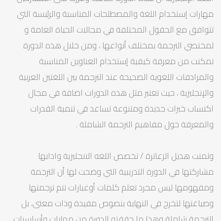
مهارات إستخدام اللغة والمصطلحات المناسبة والرئيسة التي
تتوافق مع الحقول المختلفة في مجالات الحياة العامة و
لمختصي الترجمة بمختلف أنواعها ، ومن خلال هذه الدورة
تمكنت من معرفة كيفية إستخدام العناوين المناسبة
والمرادفات اللغوية الصحيحة عند الترجمة بين اللغتين العربية
والإنجليزية ، حيث تعتبر مثل هذه الدورات اضافة في مجال
اكتساب خبرات جديدة ومتنوعة تساعد في تنمية القدرات
والمعرفة حول مفاهيم الترجمة الشاملة .
وثمنت هديل الزعاترة / تخصص اللغه الانجليزية وادابها
مشاركتها في الدورة التدريبية التي وضحت لها أن الترجمة
ومفهومها ليس مجرد تعلم كلمات أوعبارات تتم ترجمتها
وصياغتها لتخرج في النهاية بنصوص مفيدة وذات معنى، بل
الترجمة شاملة وهذا ما حققته الدورة من مهارات وأساسيات