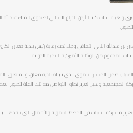
ى و هيئة شباب كلنا الأردن الذراع الشبابي لصندوق الملك عبدالله 
تطوير.
 بن عبدالله الثاني الثقافي وجاء تحت رعاية رئيس بلدية معان الكبر
 المدعوم من الوكالة الأميركية للتنمية الدولية.
 بالشباب ضمن المسار التنموي الذي تتبناه بلدية معان، والمتعلق ب
المجتمعية وسبل تعزيز نطاق التواصل مع تلك الفئة لتطوير العمل
عزيز مشاركة الشباب في الخطط التنموية والأعمال التي تنفذها البلد