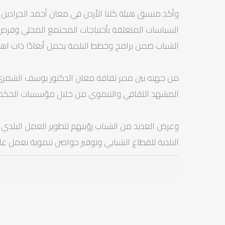
وأكد منسق هيئة كلنا الأردن في معان أحمد الجرادين أ
السياسات المتعلقة بأحتياجات المجتمع المحلي وفرص ا
الشباب ضمن برامج وخطط البلدية يحمل أبعادًا ذات اه
من جهته بين مدير ثقافة معان الدكتور يوسف الشمري أ
المشهد الثقافي والتنموي من خلال مؤسسات الحكم 
وعرض العديد من الشباب رؤيتهم لتطوير العمل البلدي و
البلدية للقطاع الشبابي وتوفير حواضن تنموية تعمل ع