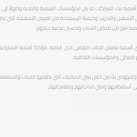
همية بناء الشراكات ما بين المؤسسات الشبابية والبلدية وصولاً إل
لتشغيل والتدريب وكيفية الإستفادة من الفرص التشغيلية التي تطرح
مية تعزز من تمكين الشباب وتحسين نوعية حياتهم.
همية تفعيل الجانب الثقافي لدى البلدية، مؤكدًا أهمية التشاركية 
المحلي والمؤسسات الثقافية.
النهوض به من خلال تبني المبادرات التي يطلقها الشباب والمتعلقة 
لى أستقطابهم وتبني مبادراتهم ومقترحاتهم.