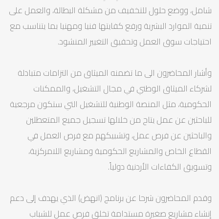
شامل، ووضع حلول للتخفيف من مشكلة البطالة، والعمل على
تنمية الموارد البشرية ورفع كفايتها فنيا ومهنيا بما يتناسب مع
احتياجات سوق العمل وتحقيق التغيير المنشود.
وأشار المحاضرون الى ما تضمنه الميثاق من التزامات متبادلة
لشركاء الميثاق الوطني في مجال التشغيل، والممكنات
الحكومية، مثل المنصة الوطنية للتشغيل التي ستكون مرجعية
للباحثين عن عمل يتاح من خلالها تسجيل جميع المتعطلين
والباحثين عن فرص عمل، وتشبيكهم مع فرص العمل في
القطاع الخاص والمشاريع الحكومية ومشاريع اللامركزية،
وتسويق الكفاءات الأردنية دولياً.
وقدم المحاضرون شرحا عن برنامج (انهض) الذي يهدف إلى دعم
إنشاء مشاريع صغيرة مستدامة تخلق فرص عمل للشباب