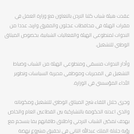
عقدت هيئة شباب كلنا الاردن بالتعاون مع وزارة العمل في
مقرات الهيئة في محافظات عجلون والمفرق واربد، عددا من
الندوات لمتطوعي الهيئة والفعاليات الشبابية، بخصوص الميثاق
الوطني للتشغيل.
وأدار الندوات منسقي ومتطوعي الهيئة من الشباب وضباط
التشغيل في المديريات وموظفي مديرية السياسات وتطوير
الأداء المؤسسي في الوزارة.
وجرى خلال اللقاء شرح الميثاق الوطني للتشغيل ومكوناته
والذي اعدته الحكومة بالتشاركية بين القطاعين العام والخاص
بهدف تمكين الشباب الاردني واطلاق طاقاتهم بما ينسجم مع
رؤية جلالة الملك عبدالله الثاني في تحقيق مشروع نهضة