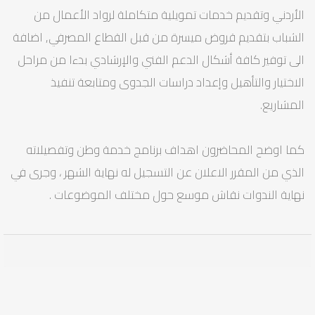
الأردني وتقديم خدمات تمويلية متكاملة لرواد الأعمال من
الشباب بتقديم قروض ميسرة من قبل القطاع المصرفي, اضافة
الى توفير كافة أشكال الدعم الفني والإرشادي بدءا من مراحل
الاختيار والتأهيل وإعداد دراسات الجدوى ومتابعة تنفيذ
المشاريع.
كما اوضح المحاضرون اهداف برنامج خدمة وطن وتفصيلاته
الذي من المقرر الاعلان عن التسجيل له نهاية الشهر ، وجرى في
نهاية الندوات نقاش موسع حول مختلف الموضوعات .