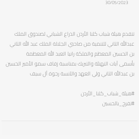
30/05/2023
تتقدم هيئة شباب كلنا الأردن الذراع الشبابي لصندوق الملك
عبدالله الثاني للتنمية من صاحبي الجلالة الملك عبد الله الثاني
بن الحسين المعظم والملكة رانيا العبد الله المعظمة
بأسمى آيات التهنئة والتبريك بمناسبة زفاف سمو الأمير الحسين
بن عبدالله الثاني ولي العهد والآنسة رجوة آل سيف
#هيئة_شباب_كلنا_الأردن
#نفرح_بالحسين