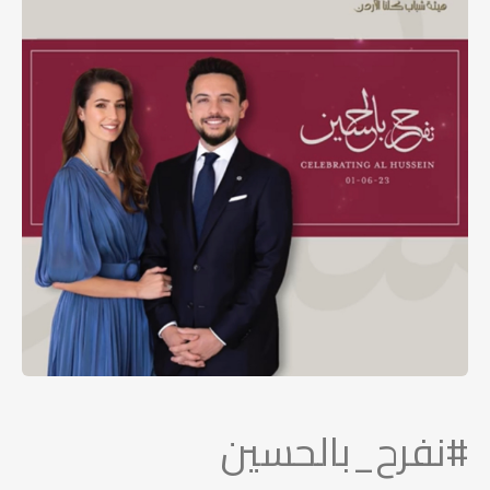
#نفرح_بالحسين