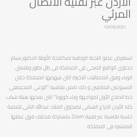
الأردن عبر تقنية الاتصال
المرئي
10/03/2021
استعرض عضو اللجنة الوطنية لمكافحة الأوبئة الدكتور بسام
حجاوي الواقع الصحي في المملكة في ظل تطور وتفشي
الوباء وفق الاحصائيات الاخيرة التي شهدتها المملكة خلال
الاسبوعين الماضيين و ذلك ضمن نقاشية "الوعي المجتمعي
خط الدفاع الأول لمواجهة وباء كورونا" التي نفذتها هيئة شباب
كلنا الأردن الذراع الشبابي لصندوق الملك عبدالله الثاني للتنمية
جلسة نقاشية عبر تقنية Zoom بمشاركة مختلف فرق عملها
المنتشرة في المملكة .