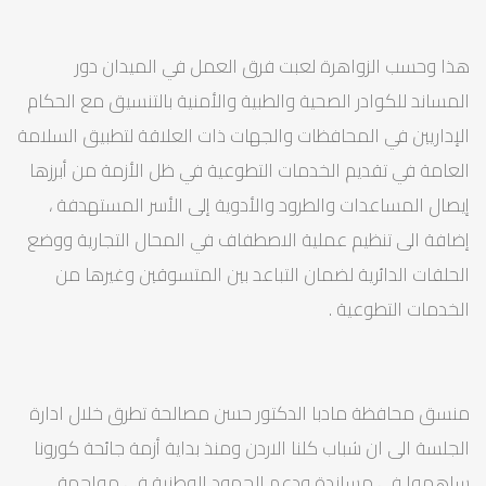
هذا وحسب الزواهرة لعبت فرق العمل في الميدان دور
المساند للكوادر الصحية والطبية والأمنية بالتنسيق مع الحكام
الإداريين في المحافظات والجهات ذات العلاقة لتطبيق السلامة
العامة في تقديم الخدمات التطوعية في ظل الأزمة من أبرزها
إيصال المساعدات والطرود والأدوية إلى الأسر المستهدفة ،
إضافة الى تنظيم عملية الاصطفاف في المحال التجارية ووضع
الحلقات الدائرية لضمان التباعد بين المتسوقين وغيرها من
الخدمات التطوعية .
منسق محافظة مادبا الدكتور حسن مصالحة تطرق خلال ادارة
الجلسة الى ان شباب كلنا الاردن ومنذ بداية أزمة جائحة كورونا
ساهموا في مساندة ودعم الجهود الوطنية في مواجهة